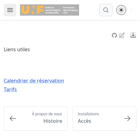
Skip
Open 
Open Menu
Made with MyST
to
article
frontmatter
Do
Skip
to
Liens utiles
article
content
Calendrier de réservation
Tarifs
À propos de nous
Installations
Histoire
Accès