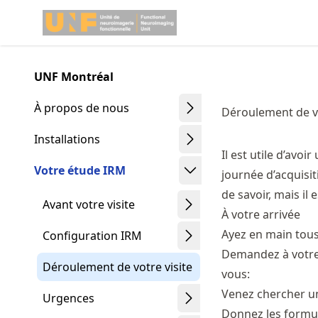
Skip
Made with MyST
to
article
frontmatter
UNF Montréal
Skip
to
À propos de nous
Déroulement de vo
article
content
Installations
Il est utile d’avoi
Votre étude IRM
journée d’acquisi
de savoir, mais il e
Avant votre visite
À votre arrivée
Ayez en main tous
Configuration IRM
Demandez à votre 
Déroulement de votre visite
vous:
Venez chercher u
Urgences
Donnez les formu