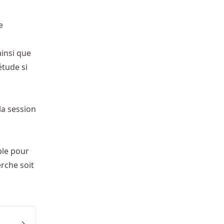
e
ainsi que
étude si
la session
ple pour
rche soit