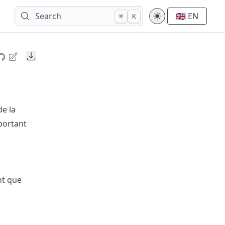
Search
🇬🇧 EN
⌘
K
Downloads
de la
portant
nt que