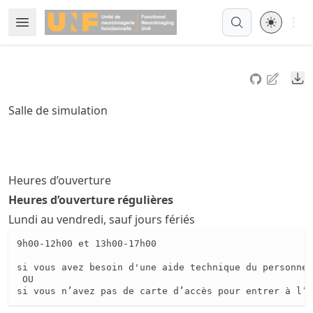
Skip
Open 
Open Menu
Made with MyST
to
article
frontmatter
Do
Skip
to
Salle de simulation
article
content
Heures d’ouverture
Heures d’ouverture régulières
Lundi au vendredi, sauf jours fériés
9h00-12h00 et 13h00-17h00

si vous avez besoin d'une aide technique du personnel
 OU

si vous n’avez pas de carte d’accès pour entrer à l’U