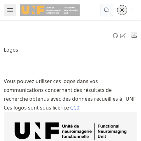
Skip
Open 
Open Menu
Made with MyST
to
article
frontmatter
Do
Skip
to
Logos
article
content
Vous pouvez utiliser ces logos dans vos
communications concernant des résultats de
recherche obtenus avec des données recueillies à l’UNF.
Ces logos sont sous licence
CC0
.