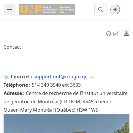
Skip
Open 
Open Menu
Made with MyST
to
article
frontmatter
Do
Skip
to
Contact
article
content
📧
Courriel :
support
.unf@criugm
.qc
.ca
Téléphone :
514 340 3540 ext 3633
Adresse :
Centre de recherche de l’Institut universitaire
de gériatrie de Montréal (CRIUGM) 4545, chemin
Queen-Mary Montréal (Québec) H3W 1W5