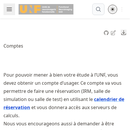
Skip
Open 
Open Menu
Made with MyST
to
article
frontmatter
Do
Skip
to
Comptes
article
content
Pour pouvoir mener à bien votre étude à l’UNF, vous
devez obtenir un compte d’usager. Ce compte va vous
permettre de faire une réservation (IRM, salle de
simulation ou salle de test) en utilisant le
calendrier de
réservation
et vous donnera accès aux serveurs de
calculs.
Nous vous encourageons aussi à demander à être