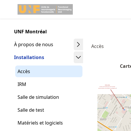
Skip
Made with MyST
to
article
frontmatter
UNF Montréal
Skip
to
À propos de nous
Accès
article
content
Installations
Cart
Accès
IRM
Salle de simulation
Salle de test
Matériels et logiciels