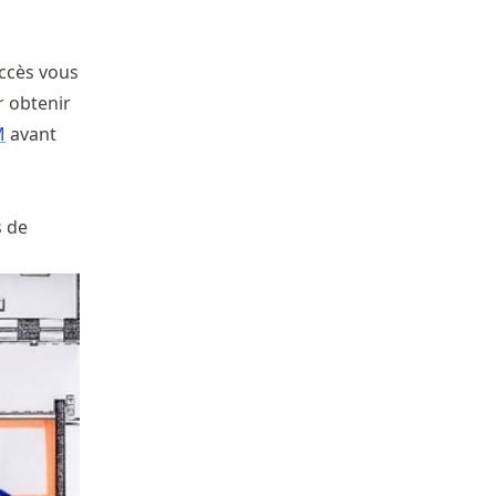
accès vous
r obtenir
M
avant
s de