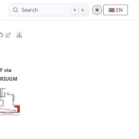
Search
🇬🇧 EN
⌘
K
Downloads
F via
 CRIUGM