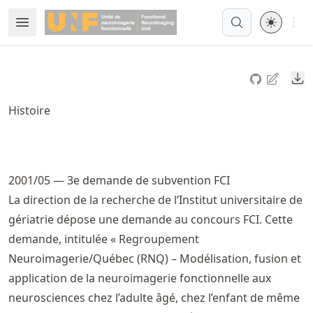
Skip
Open 
Open Menu
Made with MyST
to
article
frontmatter
Do
Skip
to
Histoire
article
content
2001/05 — 3e demande de subvention FCI
La direction de la recherche de l’Institut universitaire de
gériatrie dépose une demande au concours FCI. Cette
demande, intitulée « Regroupement
Neuroimagerie/Québec (RNQ) – Modélisation, fusion et
application de la neuroimagerie fonctionnelle aux
neurosciences chez l’adulte âgé, chez l’enfant de même