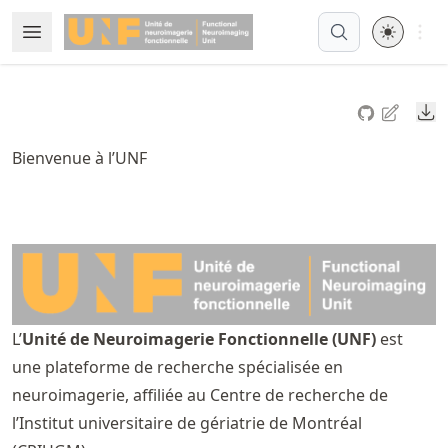
Skip
Open 
Open Menu
Made with MyST
to
article
frontmatter
Do
Skip
to
Bienvenue à l’UNF
article
content
L’
Unité de Neuroimagerie Fonctionnelle (UNF)
est
une plateforme de recherche spécialisée en
neuroimagerie, affiliée au Centre de recherche de
l’Institut universitaire de gériatrie de Montréal